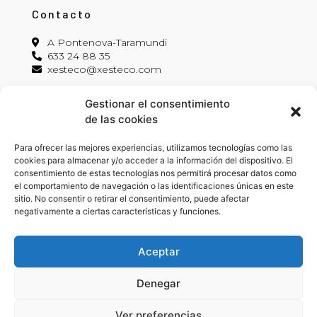
Contacto
A Pontenova-Taramundi
633 24 88 35
xesteco@xesteco.com
Gestionar el consentimiento
Información legal
de las cookies
Aviso legal
Para ofrecer las mejores experiencias, utilizamos tecnologías como las
Política de privacidad
cookies para almacenar y/o acceder a la información del dispositivo. El
Política de cookies
consentimiento de estas tecnologías nos permitirá procesar datos como
Declaración de accesibildiad
el comportamiento de navegación o las identificaciones únicas en este
sitio. No consentir o retirar el consentimiento, puede afectar
negativamente a ciertas características y funciones.
Síguenos
Aceptar
Denegar
Ver preferencias