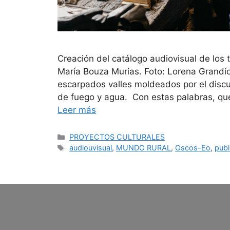
Creación del catálogo audiovisual de los t
María Bouza Murias. Foto: Lorena Grand
escarpados valles moldeados por el discur
de fuego y agua. Con estas palabras, que 
Leer más
PROYECTOS CULTURALES
audiouvisual
,
MUNDO RURAL
,
Oscos-Eo
,
publ