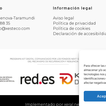
o
Información legal
tenova-Taramundi
Aviso legal
 88 35
Política de privacidad
co@xesteco.com
Política de cookies
Declaración de accesibildi
Para ofrecer las
almacenar y/o ac
tecnologías nos 
identificaciones 
afectar negativa
Acep
Implementado por xeral.net