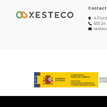
Contact
A Pon
633 24
xeste